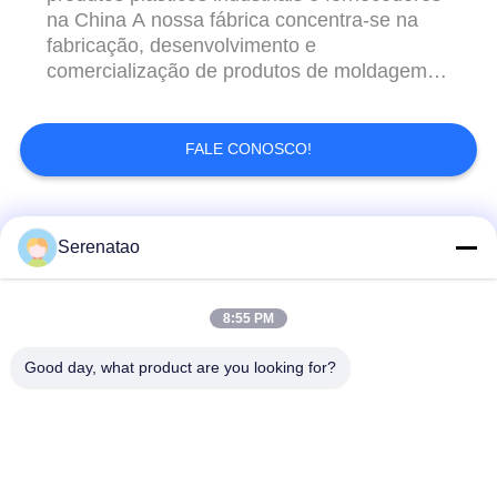
na China A nossa fábrica concentra-se na
fabricação, desenvolvimento e
comercialização de produtos de moldagem
de roto: tanque de plástico, barco de pesca,
tanque de peixe, carro de lavagem, tanque
de dosagem, tanque IBC, tanque séptico,
FALE CONOSCO!
caixa Pakcing,Máquina de moldagem
rotativa., molde de aço e molde de alumínio,
...
Categorias populares
Todos
Serenatao
Caminhão poli da
8:55 PM
produtos rotomolding
caixa
Good day, what product are you looking for?
Tanque de dose
Euro que empilha
químico
recipientes
Tanques de molde
Tanque cilíndrico