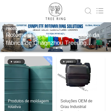
Treering
Plastics
CO.,
ltd.
All
Rights
Reserved.
CASA
PRODUTOS PARA ROTOMOLDAGEM
Rotomoldingprodutos fornecedor da
PRODUTOS
fábrica de Chagnzhou Treering
Plastics
VÍDEOS
NEW
SOBRE
NÓS
EXCURSÃO
Produtos de moldagem
Soluções OEM de
DA
rotativa
Grau Industrial