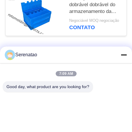
dobrável dobrável do
armazenamento da
caixa plástica do
Negociável MOQ:negociação
retorno com tampa
CONTATO
Categorias populares
Todos
Serenatao
Caminhão poli da
7:09 AM
produtos rotomolding
caixa
Good day, what product are you looking for?
Tanque de dose
Euro que empilha
químico
recipientes
Tanques de molde
Tanque cilíndrico
Roto personalizados
superior aberto