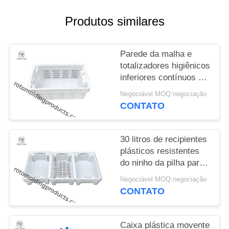
DO
SITE
Produtos similares
PRIVACY
Parede da malha e
totalizadores higiênicos
POLICY
inferiores contínuos da
caixa da pesca do
Negociável MOQ:negociação
ninho de 180 pilhas
CONTATO
para o fruto da
agricultura
30 litros de recipientes
plásticos resistentes
do ninho da pilha para
o processamento geral
Negociável MOQ:negociação
da pesca do alimento
CONTATO
Caixa plástica movente