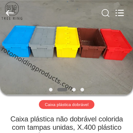
Treering
Plastics
CO.,
ltd.
All
Rights
Reserved.
CASA
PRODUTOS
VÍDEOS
SOBRE
NÓS
Caixa plástica dobrável
EXCURSÃO
Caixa plástica não dobrável colorida
DA
com tampas unidas, X.400 plástico