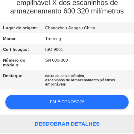
FÁBRICA
empilhável X dos escaninhos de
armazenamento 600 320 milímetros
CONTROLE
Lugar de origem:
Changzhou Jiangsu China
DA
QUALIDADE
Marca:
Treering
Certificação:
ISO 9001
CONTACTE-
Número do
SN 600-300
modelo:
NOS
Destaque:
,
caixa da caixa plástica
escaninhos de armazenamento plásticos
empilháveis
PEÇA
UMAS
FALE CONOSCO!
CITAÇÕES
DESDOBRAR DETALHES
MAPA