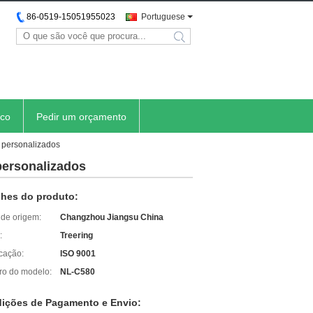
86-0519-15051955023
Portuguese
search
sco
Pedir um orçamento
 personalizados
personalizados
lhes do produto:
 de origem:
Changzhou Jiangsu China
:
Treering
icação:
ISO 9001
o do modelo:
NL-C580
ições de Pagamento e Envio: