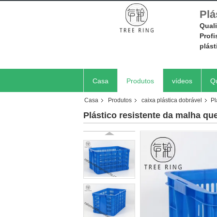
Plá
Quali
Prof
plást
Casa
Produtos
vídeos
Q
Casa
Produtos
caixa plástica dobrável
Pl
Plástico resistente da malha q