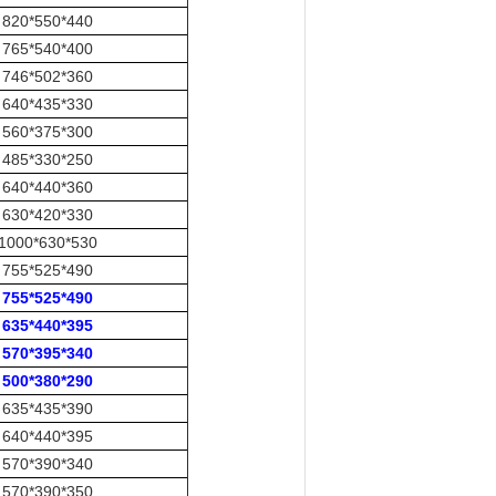
820*550*440
765*540*400
746*502*360
640*435*330
560*375*300
485*330*250
640*440*360
630*420*330
1000*630*530
755*525*490
755*525*490
635*440*395
570*395*340
500*380*290
635*435*390
640*440*395
570*390*340
570*390*350