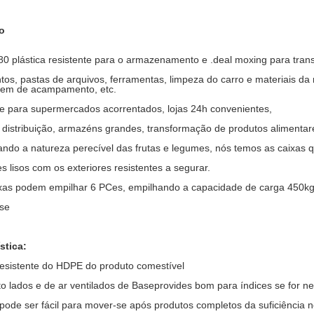
ição
0 plástica resistente
para o armazenamento e
.deal
moxing para trans
os, pastas de arquivos, ferramentas, limpeza do carro e materiais da
em de acampamento, etc.
e para supermercados acorrentados, lojas 24h convenientes,
 distribuição, armazéns grandes, transformação de produtos alimentare
ndo a natureza perecível das frutas e legumes, nós temos as caixas q
res lisos com os exteriores resistentes a segurar.
xas podem empilhar 6 PCes, empilhando a capacidade de carga 450kg.
se
stica:
resistente do HDPE do produto comestível
 lados e de ar ventilados de Baseprovides bom para índices se for n
pode ser fácil para mover-se após produtos completos da suficiência n