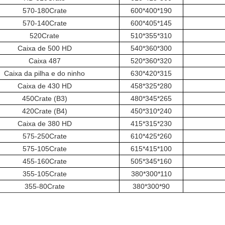
570-180Crate
600*400*190
570-140Crate
600*405*145
520Crate
510*355*310
Caixa de 500 HD
540*360*300
Caixa 487
520*360*320
Caixa da pilha e do ninho
630*420*315
Caixa de 430 HD
458*325*280
450Crate (B3)
480*345*265
420Crate (B4)
450*310*240
Caixa de 380 HD
415*315*230
575-250Crate
610*425*260
575-105Crate
615*415*100
455-160Crate
505*345*160
355-105Crate
380*300*110
355-80Crate
380*300*90