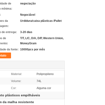
idade de
negociação
 mínima:
:
Negociável
hes da
Urdidura/caixa plásticas /Pallet
lagem:
 de entrega:
3-20 dias
s de
T/T, L/C, D/A, D/P, Western Union,
ento:
MoneyGram
dade da fonte:
10000pcs por mês
tato
Material:
Polipropileno
Volume:
74L
Cor:
Alguma cor
o plásticos empilháveis
m da malha resistente