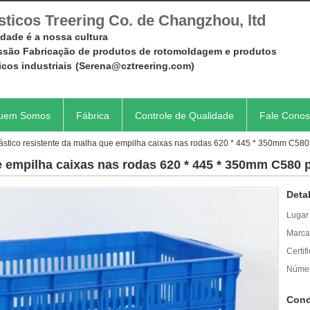
sticos Treering Co. de Changzhou, ltd
dade é a nossa cultura
issão Fabricação de produtos de rotomoldagem e produtos
icos industriais
(Serena@cztreering.com)
uem Somos
Fábrica
Controle de Qualidade
Fale Cono
ástico resistente da malha que empilha caixas nas rodas 620 * 445 * 350mm C580
ue empilha caixas nas rodas 620 * 445 * 350mm C580 
Deta
Lugar
Marca
Certif
Númer
Cond