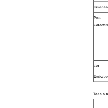
Dimensão
Peso
Caracterí
Cor
Embala
Todo o t