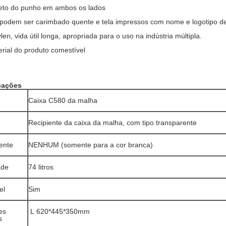
eto do punho em ambos os lados
podem ser carimbado quente e tela impressos com nome e logotipo de
len, vida útil longa, apropriada para o uso na indústria múltipla.
ial do produto comestível
cações
Caixa C580 da malha
Recipiente da caixa da malha, com
tipo transparente
ente
NENHUM (somente para a cor branca)
ade
74 litros
el
Sim
es
L
620*445*350mm
s