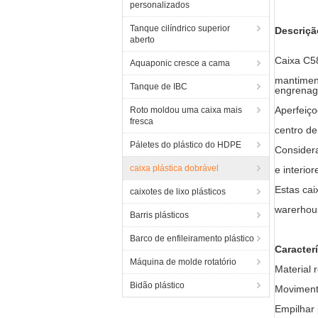
personalizados
Tanque cilíndrico superior
Descr
aberto
Caixa C58
Aquaponic cresce a cama
mantiment
Tanque de IBC
engrenag
Aperfeiço
Roto moldou uma caixa mais
fresca
centro de
Páletes do plástico do HDPE
Considera
caixa plástica dobrável
e interio
Estas cai
caixotes de lixo plásticos
warerhou
Barris plásticos
Barco de enfileiramento plástico
Caracterí
Máquina de molde rotatório
Material 
Bidão plástico
Movimento
Empilhar 