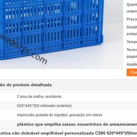
Quant
ordem
Preço
Detal
emba
Tempo
Termo
pagam
Habili
Con
ção de produto detalhada
Caixa da malha, resistente
:
620*445*350 milímetro (exterior)
Impressão gratuita do logotipo, gravação em relevo
plástico que empilha caixas
escaninhos de armazenament
,
ástica não dobrável empilhável personalizada C580 620*445*350m