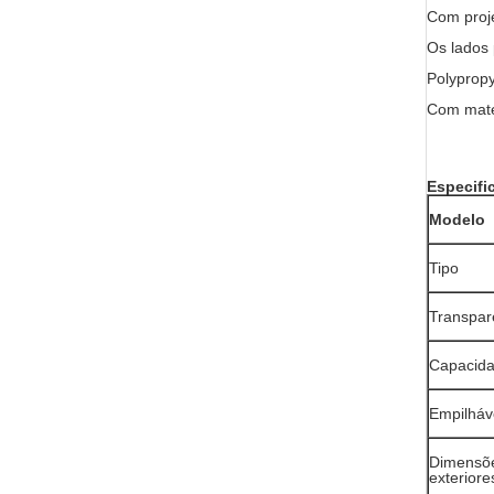
Com proj
Os lados 
Polypropy
Com mater
Especifi
Modelo
Tipo
Transpar
Capacid
Empilháv
Dimensõ
exteriore