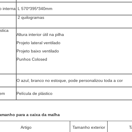
 interna
L
570*395*340mm
2 quilogramas
stica
Altura interior útil na pilha
Projeto lateral ventilado
Projeto baixo ventilado
Punhos Colosed
O azul, branco no estoque, pode personalizou toda a cor
gem
Película de plástico
amanho para a caixa da malha
Artigo
Tamanho exterior
T