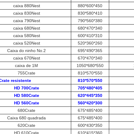
caixa 880Nest
880*600*450
caixa 830Nest
830*580*410
caixa 790Nest
790*560*380
caixa 680Nest
680*470*340
caixa 580Nest
600*410*310
caixa 520Nest
520*360*260
Caixa do ninho No.2
695*490*365
caixa 670Nest
670*470*340
caixa de 1M
1050*680*550
755Crate
810*570*550
rate resistente
810*570*550
HD 700Crate
705*480*405
HD 580Crate
620*445*350
HD 560Crate
560*420*300
680Crate
675*485*400
Caixa 680 quadrada
675*485*400
620Crate
600*430*350
HD 610Crate
610*415*360