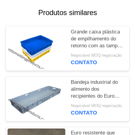
DO
SITE
Produtos similares
PRIVACY
Grande caixa plástica
de empilhamento do
POLICY
retorno com as tampas
do tamanho
Negociável MOQ:negociação
L745*W560*H230 do
CONTATO
armazenamento do pão
Bandeja industrial do
alimento dos
recipientes do Euro
com empilhamento
Negociável MOQ:negociação
cinzento das tampas
CONTATO
1200*400*120
milímetro para o
armazenamento
Euro resistente que