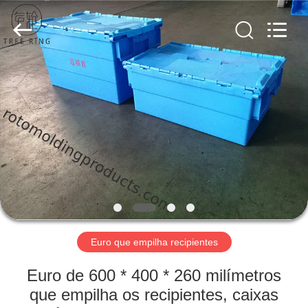
Treering
Plastics
CO.,
ltd.
All
Rights
Reserved.
CASA
PRODUTOS
VÍDEOS
SOBRE
NÓS
Euro que empilha recipientes
EXCURSÃO
Euro de 600 * 400 * 260 milímetros
DA
que empilha os recipientes, caixas