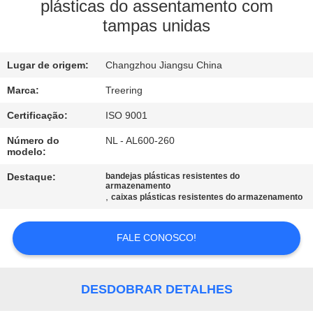
FÁBRICA
plásticas do assentamento com
tampas unidas
CONTROLE
Lugar de origem:
Changzhou Jiangsu China
DA
QUALIDADE
Marca:
Treering
Certificação:
ISO 9001
CONTACTE-
Número do
NL - AL600-260
modelo:
NOS
Destaque:
bandejas plásticas resistentes do
armazenamento
,
caixas plásticas resistentes do armazenamento
PEÇA
UMAS
FALE CONOSCO!
CITAÇÕES
DESDOBRAR DETALHES
MAPA