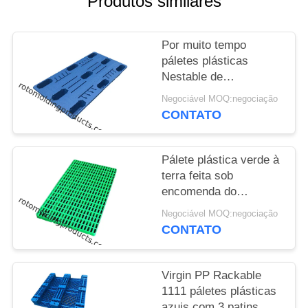
Produtos similares
DO
SITE
Por muito tempo
páletes plásticas
PRIVACY
Nestable de
POLICY
1970*1010mm
Negociável MOQ:negociação
Thermoforming feitas
CONTATO
pelo vácuo formado
para o armazenamento
Pálete plástica verde à
terra feita sob
encomenda do
assoalho de
Negociável MOQ:negociação
Warerhouse para o
CONTATO
congelador -30 C da
baixa temperatura
Virgin PP Rackable
1111 páletes plásticas
azuis com 3 patins