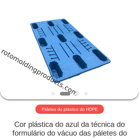
Treering
Plastics
CO.,
ltd.
All
Rights
Reserved.
CASA
PRODUTOS
VÍDEOS
SOBRE
NÓS
Páletes do plástico do HDPE
EXCURSÃO
Cor plástica do azul da técnica do
DA
formulário do vácuo das páletes do