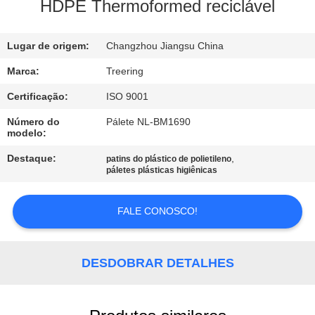
FÁBRICA
HDPE Thermoformed reciclável
CONTROLE
Lugar de origem:
Changzhou Jiangsu China
DA
Marca:
Treering
QUALIDADE
Certificação:
ISO 9001
Número do
Pálete NL-BM1690
modelo:
CONTACTE-
NOS
Destaque:
,
patins do plástico de polietileno
páletes plásticas higiênicas
PEÇA
FALE CONOSCO!
UMAS
CITAÇÕES
DESDOBRAR DETALHES
MAPA