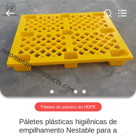
Treering
Plastics
CO.,
ltd.
All
Rights
Reserved.
CASA
PRODUTOS
VÍDEOS
SOBRE
NÓS
Páletes do plástico do HDPE
EXCURSÃO
Páletes plásticas higiênicas de
DA
empilhamento Nestable para a