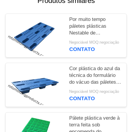
Produtos similares
DO
SITE
Por muito tempo
páletes plásticas
PRIVACY
Nestable de
POLICY
1970*1010mm
Negociável MOQ:negociação
Thermoforming feitas
CONTATO
pelo vácuo formado
para o armazenamento
Cor plástica do azul da
técnica do formulário
do vácuo das páletes
do HDPE
Negociável MOQ:negociação
Thermoformed
CONTATO
reciclável
Pálete plástica verde à
terra feita sob
encomenda do