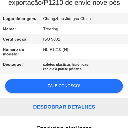
FÁBRICA
exportação/P1210 de envio nove pés
CONTROLE
Lugar de origem:
Changzhou Jiangsu China
DA
Marca:
Treering
QUALIDADE
Certificação:
ISO 9001
Número do
NL-P1210 (N)
modelo:
CONTACTE-
NOS
Destaque:
,
páletes plásticas higiênicas
recicle a pálete plástica
PEÇA
FALE CONOSCO!
UMAS
CITAÇÕES
DESDOBRAR DETALHES
MAPA