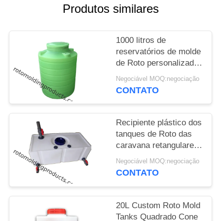
DO
Produtos similares
SITE
1000 litros de
PRIVACY
reservatórios de molde
de Roto personalizados
POLICY
Armazenamento
Negociável MOQ:negociação
vertical de água da
CONTATO
chuva para fazenda de
cultivo hidropônico
Recipiente plástico dos
tanques de Roto das
caravana retangulares
do campista do rv para
Negociável MOQ:negociação
beber e lavar
CONTATO
20L Custom Roto Mold
Tanks Quadrado Cone