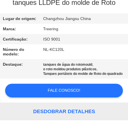
FÁBRICA
tanques LLDPE do molde de Roto
CONTROLE
Lugar de origem:
Changzhou Jiangsu China
DA
Marca:
Treering
QUALIDADE
Certificação:
ISO 9001
Número do
NL-KC120L
modelo:
CONTACTE-
NOS
Destaque:
,
tanques de água do rotomould
,
o roto moldou produtos plásticos
Tanques portáteis do molde de Roto do quadrado
PEÇA
FALE CONOSCO!
UMAS
CITAÇÕES
DESDOBRAR DETALHES
MAPA