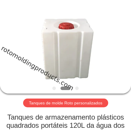
Treering
Plastics
CO.,
ltd.
All
Rights
Reserved.
CASA
PRODUTOS
VÍDEOS
SOBRE
NÓS
Tanques de molde Roto personalizados
EXCURSÃO
Tanques de armazenamento plásticos
DA
quadrados portáteis 120L da água dos