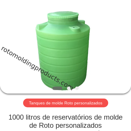
Treering
Plastics
CO.,
ltd.
All
Rights
Reserved.
CASA
PRODUTOS
VÍDEOS
SOBRE
NÓS
Tanques de molde Roto personalizados
EXCURSÃO
1000 litros de reservatórios de molde
DA
de Roto personalizados