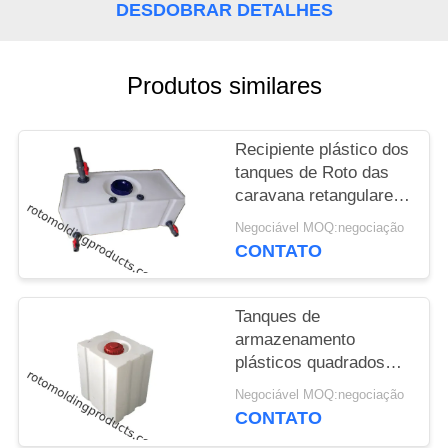
DO
DESDOBRAR DETALHES
SITE
Produtos similares
PRIVACY
POLICY
Recipiente plástico dos
tanques de Roto das
caravana retangulares
do campista do rv para
Negociável MOQ:negociação
beber e lavar
CONTATO
Tanques de
armazenamento
plásticos quadrados
portáteis 120L da água
Negociável MOQ:negociação
dos tanques LLDPE do
CONTATO
molde de Roto