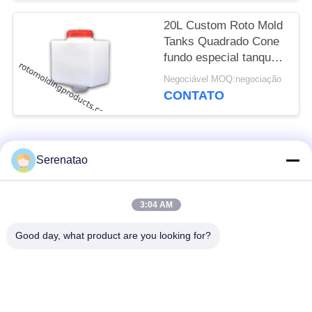
20L Custom Roto Mold
Tanks Quadrado Cone
fundo especial tanque
de enxaguante
Negociável MOQ:negociação
CONTATO
Categorias populares
Todos
Serenatao
Caminhão poli da
3:04 AM
produtos rotomolding
caixa
Good day, what product are you looking for?
Tanque de dose
Euro que empilha
químico
recipientes