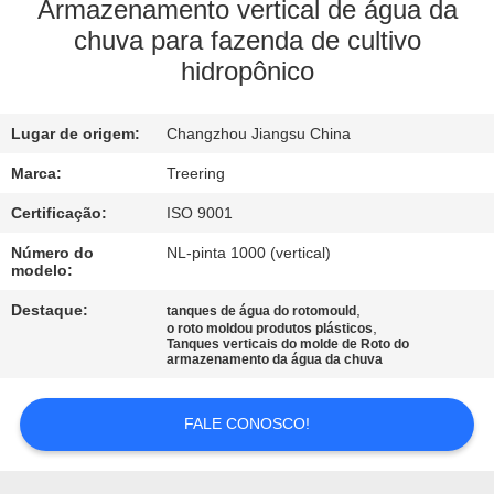
FÁBRICA
Armazenamento vertical de água da
chuva para fazenda de cultivo
hidropônico
CONTROLE
DA
Lugar de origem:
Changzhou Jiangsu China
QUALIDADE
Marca:
Treering
CONTACTE-
Certificação:
ISO 9001
NOS
Número do
NL-pinta 1000 (vertical)
modelo:
Destaque:
,
tanques de água do rotomould
PEÇA
,
o roto moldou produtos plásticos
Tanques verticais do molde de Roto do
UMAS
armazenamento da água da chuva
CITAÇÕES
FALE CONOSCO!
MAPA